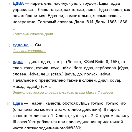
ЕДВА
— нареч. еле, насилу, чуть, с трудом. Едва, едва
7
управился. | Лишь только, как только, лишь. Едва вошел, как
начал браниться. Едва ли, сомнительно, я сомневаюсь,
невероятно. Толковый словарь Даля. В.И. Даль. 1863 1866
…
Толковый словарь Даля
едва не
— См …
8
Словарь синонимов
едва
— диал. одва, с. в. р. (Лескин, KSchl.Beitr. 6, 155), ст.
9
слав. ѥдва, ѥдъва μόγις, μόλις, болг. едва, сербохорв. jе̏два,
словен. jèdva, чеш. (стар.) jedva, др. польск. jedwa.
Начальное о представлено также в словен. диал. odvaj,
макед. oдвa(j) (см …
Этимологический словарь русского языка Макса Фасмера
Едва
— I нареч. качеств. обстоят. Лишь только, только что
10
(о начальном моменте какого либо действия). II нареч.
качеств. количеств. 1. Слегка, чуть чуть. 2. С трудом, насилу.
III союз Употребляется при присоединении придаточной
части сложноподчиненного&#8230; …