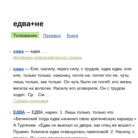
едва+не
Толкование
Перевод
Книги
едва
— едва …
1
Морфемно-орфографический словарь
едва
— Еле, насилу, через силу, с трудом, едва едва, еле
2
еле, только только, наконец; почти не, почти что не, чуть;
лишь только, как только. Он чуть было не погиб; его жизнь
висела на волоске. Насилу его уговорили. Он с трудом
ходит.. Ср. . См …
Словарь синонимов
ЕДВА
— ЕДВА, нареч. 1. Лишь только, только что.
3
«Белинский тогда едва начинал свою критическую карьеру.»
А.Тургенев. «Едва он выехал со двора, как отец ее вошел.»
Пушкин. Комната едва освещалась лампочкой. 2. Насилу, с