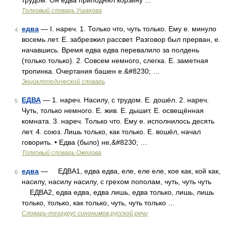
трудом. Он едва приподнял корзину …
Толковый словарь Ушакова
едва
— I. нареч. 1. Только что, чуть только. Ему е. минуло
4
восемь лет. Е. забрезжил рассвет. Разговор был прерван, е.
начавшись. Время едва едва перевалило за полдень
(только только). 2. Совсем немного, слегка. Е. заметная
тропинка. Очертания башен е.&#8230; …
Энциклопедический словарь
ЕДВА
— 1. нареч. Насилу, с трудом. Е. дошёл. 2. нареч.
5
Чуть, только немного. Е. жив. Е. дышит. Е. освещённая
комната. 3. нареч. Только что. Ему е. исполнилось десять
лет. 4. союз. Лишь только, как только. Е. вошёл, начал
говорить. • Едва (было) не,&#8230; …
Толковый словарь Ожегова
едва
— ЕДВА1, едва едва, еле, еле еле, кое как, кой как,
6
насилу, насилу насилу, с грехом пополам, чуть, чуть чуть
ЕДВА2, едва едва, едва лишь, едва только, лишь, лишь
только, только, как только, чуть, чуть только …
Словарь-тезаурус синонимов русской речи